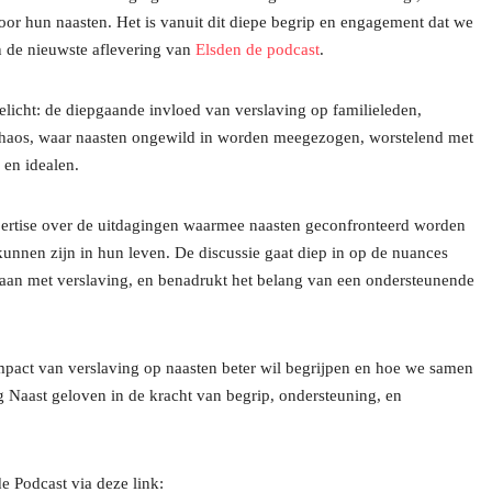
voor hun naasten. Het is vanuit dit diepe begrip en engagement dat we
n de nieuwste aflevering van
Elsden de podcast
.
elicht: de diepgaande invloed van verslaving op familieleden,
 chaos, waar naasten ongewild in worden meegezogen, worstelend met
 en idealen.
pertise over de uitdagingen waarmee naasten geconfronteerd worden
kunnen zijn in hun leven. De discussie gaat diep in op de nuances
gaan met verslaving, en benadrukt het belang van een ondersteunende
impact van verslaving op naasten beter wil begrijpen en hoe we samen
g Naast geloven in de kracht van begrip, ondersteuning, en
e Podcast via deze link: