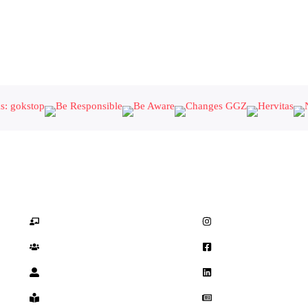
Ons aanbod
Socials
Workshops
Instagram
Informatiebijeenkomsten
Facebook
Individuele hulp
Linkedin
Artikelen
Nieuwsbrief