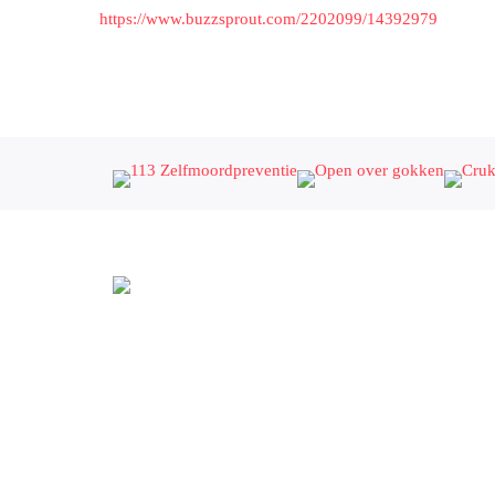
https://www.buzzsprout.com/2202099/14392979
Naasten van iemand met een verslaving
staan bij ons centraal 💛
Vraag hulp