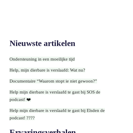
Over ons
Contact
Doneren
Home
Over Stichting
Contactgegevens
Over ons
Naast
Media & PR
Lezingen &
Nieuwste artikelen
Vacatures
presentaties
Over ons
Contact
Samenwerkingen
Ondersteuning in een moeilijke tijd
Over Stichting
Contactgegevens
Naast
Help, mijn dierbare is verslaafd: Wat nu?
Media & PR
Lezingen &
Documentaire “Waarom stopt ie niet gewoon?”
Vacatures
presentaties
Help mijn dierbare is verslaafd te gast bij SOS de
Samenwerkingen
Contact
podcast! ❤️
Help mijn dierbare is verslaafd te gast bij Elsden de
podcast! ????
Ervaringsverhalen