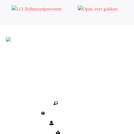
Naasten van iemand met een verslaving staan bij ons centraal 💛
Vraag hulp
Ons aanbod
Workshops
Informatiebijeenkomsten
Individuele hulp
Artikelen