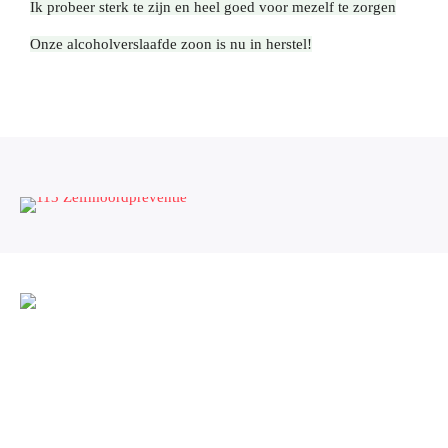
Ik probeer sterk te zijn en heel goed voor mezelf te zorgen
Onze alcoholverslaafde zoon is nu in herstel!
Naasten van iemand met een verslaving staan bij ons centraal 💛
Vraag hulp